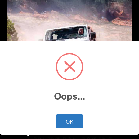
Oops...
OK