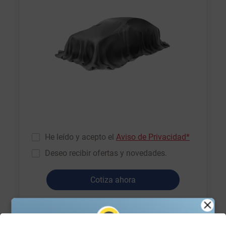
He leído y acepto el
Aviso de Privacidad*
Deseo recibir ofertas y novedades.
Cotiza ahora