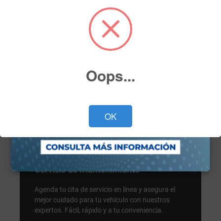
Oops...
OK
Servicio
Servicio de mantenimiento
Agenda tu cita de servicio en línea y asegura el
mejor cuidado para tu vehículo con nuestros
expertos. Fácil, rápido y a tu conveniencia.