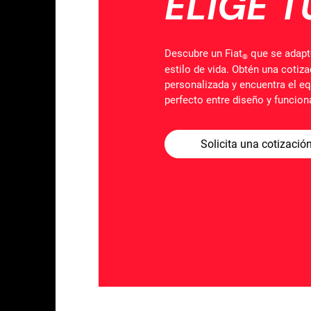
ELIGE T
Descubre un Fiat
que se adapt
®
estilo de vida. Obtén una cotiz
personalizada y encuentra el eq
perfecto entre diseño y funcion
Solicita una cotizació