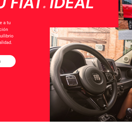
U FIAT
IDEAL
®
e a tu
ación
uilibrio
alidad.
n