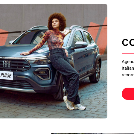
C
Agend
italia
recorr