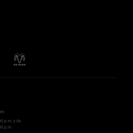
nes
00 p.m. y de
:00 p.m.