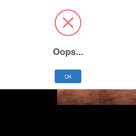
Oops...
Cotiza ahora
OK