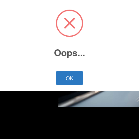
Oops...
Cotiza ahora
OK