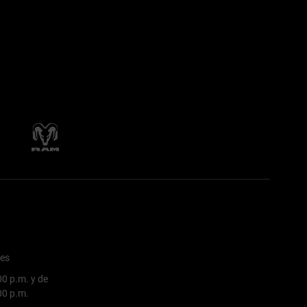
nes
00 p.m. y de
:00 p.m.