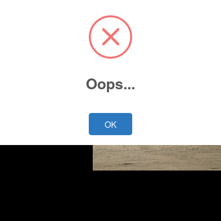
Oops...
Cotiza ahora
OK