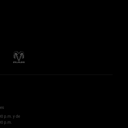
nes
00 p.m. y de
:00 p.m.