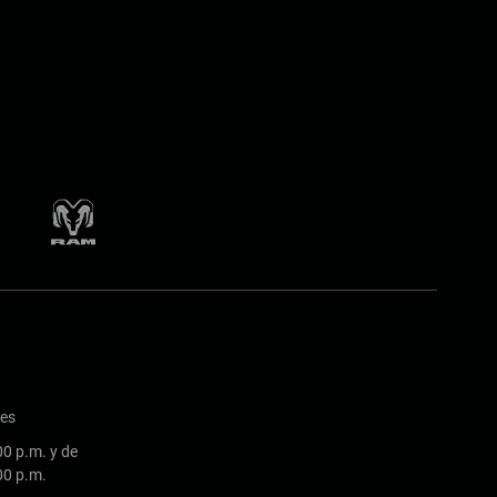
nes
00 p.m. y de
:00 p.m.