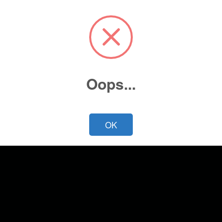
Oops...
OK