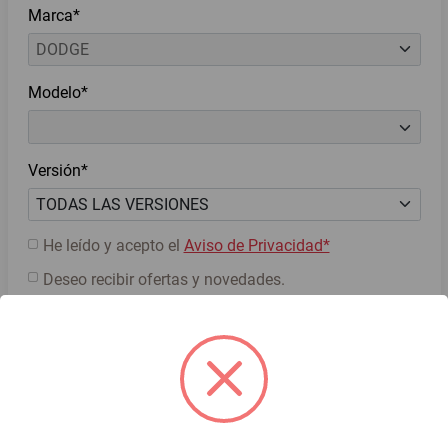
Marca*
Modelo*
Versión*
He leído y acepto el
Aviso de Privacidad*
Deseo recibir ofertas y novedades.
Cotiza ahora