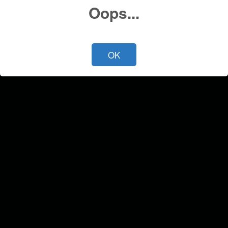
Oops...
OK