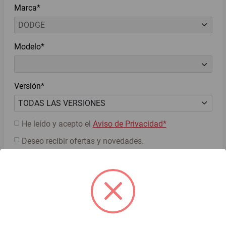
Marca*
Modelo*
Versión*
He leído y acepto el
Aviso de Privacidad*
Deseo recibir ofertas y novedades.
Cotiza ahora