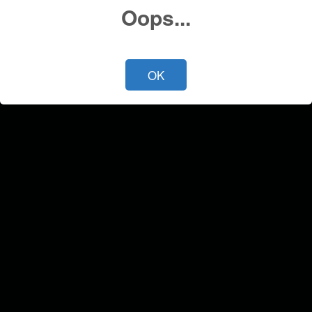
Oops...
OK