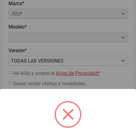
Marca*
Modelo*
Versión*
He leído y acepto el
Aviso de Privacidad*
Deseo recibir ofertas y novedades.
Cotiza ahora