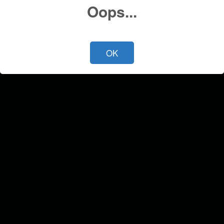
Oops...
OK