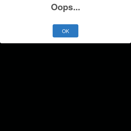
Oops...
OK