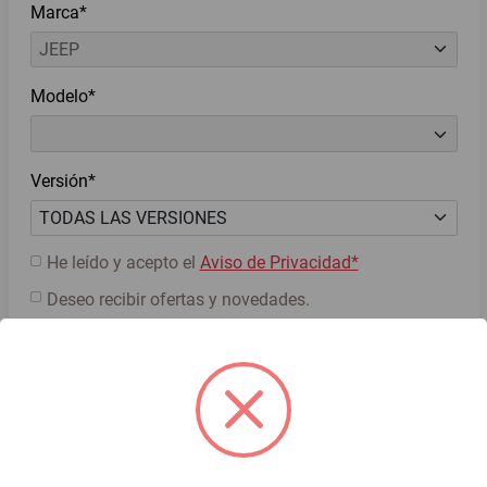
Marca*
Modelo*
Versión*
He leído y acepto el
Aviso de Privacidad*
Deseo recibir ofertas y novedades.
Cotiza ahora