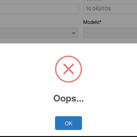
Modelo*
cidad*
Oops...
OK