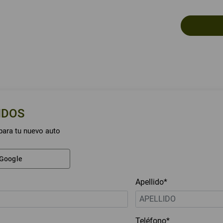
NDOS
para tu nuevo auto
 Google
Apellido*
Teléfono*