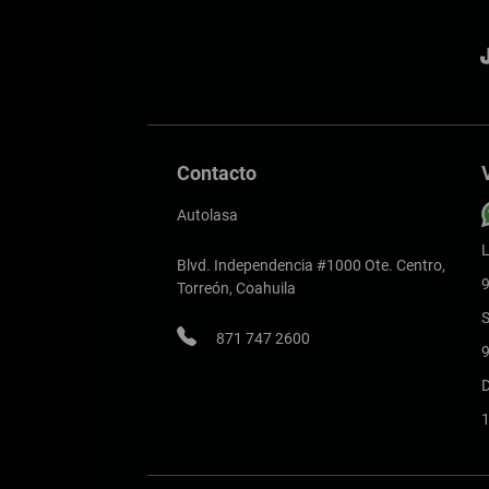
Contacto
Autolasa
L
Blvd. Independencia #1000 Ote. Centro,
9
Torreón, Coahuila
871 747 2600
9
1