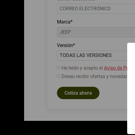
Marca*
Versión*
He leído y acepto el
Aviso de Priva
Deseo recibir ofertas y novedades.
Cotiza ahora