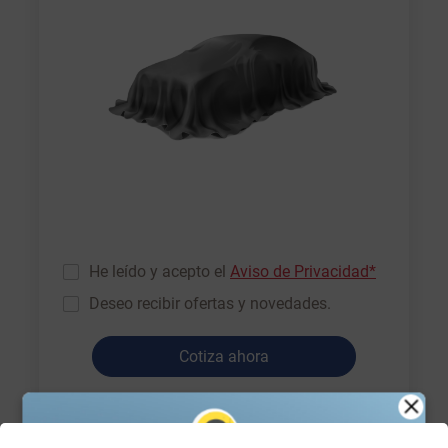
He leído y acepto el
Aviso de Privacidad*
Deseo recibir ofertas y novedades.
Cotiza ahora