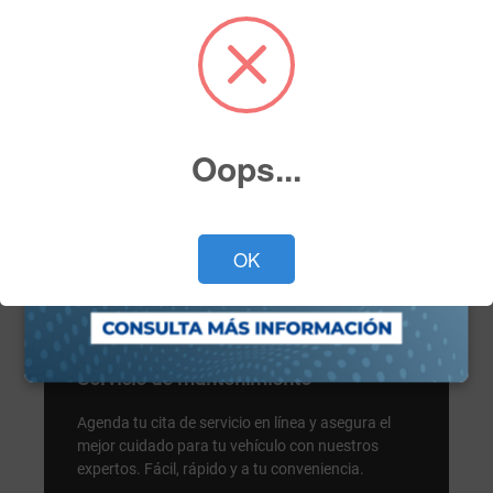
Oops...
OK
Servicio
Servicio de mantenimiento
Agenda tu cita de servicio en línea y asegura el
mejor cuidado para tu vehículo con nuestros
expertos. Fácil, rápido y a tu conveniencia.