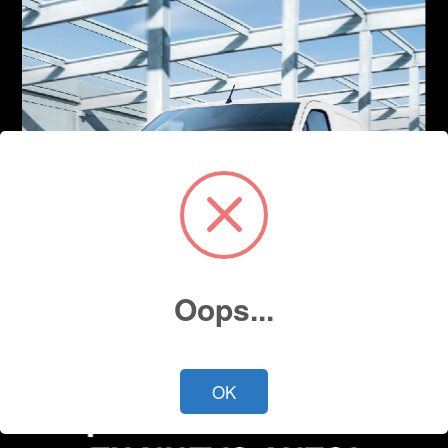
Oops...
OK