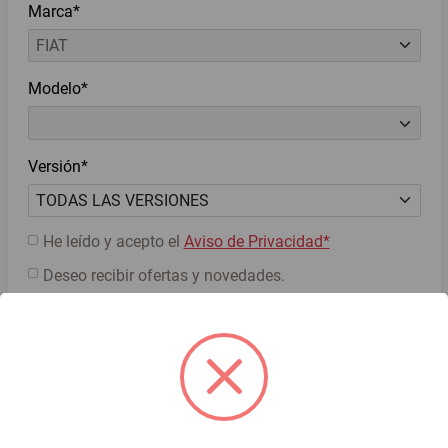
Marca*
Modelo*
Versión*
He leído y acepto el
Aviso de Privacidad*
Deseo recibir ofertas y novedades.
Cotiza ahora