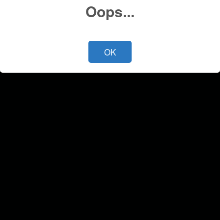
Oops...
OK