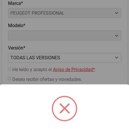
Marca*
Modelo*
Versión*
He leído y acepto el
Aviso de Privacidad*
Deseo recibir ofertas y novedades.
Cotiza ahora