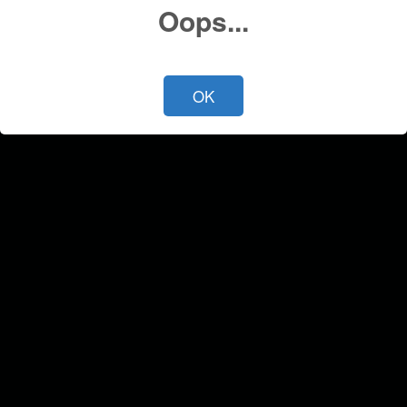
Oops...
OK