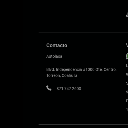
Contacto
Autolasa
L
Blvd. Independencia #1000 Ote. Centro,
9
Torreón, Coahuila
871 747 2600
9
1