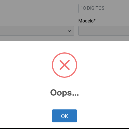
Modelo*
cidad*
Oops...
OK