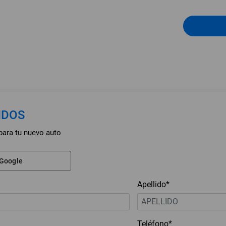
NDOS
para tu nuevo auto
 Google
Apellido*
Teléfono*